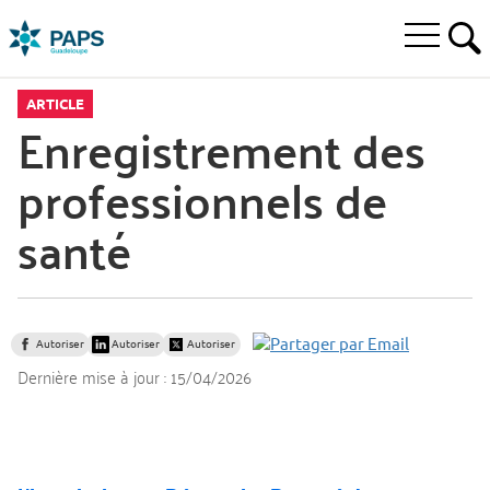
Aller
Aller
Aller
à
au
au
Ouvrir
la
menu
contenu
RE
le
recherche
principal,
menu
ARTICLE
principal
Enregistrement des
professionnels de
santé
Autoriser
Autoriser
Autoriser
Dernière mise à jour :
15/04/2026